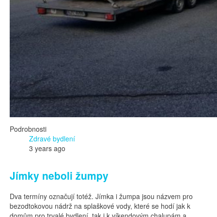
Podrobnosti
Zdravé bydlení
3 years ago
Jímky neboli žumpy
Dva termíny označují totéž. Jímka i žumpa jsou názvem pro
bezodtokovou nádrž na splaškové vody, které se hodí jak k
domům pro trvalé bydlení, tak i k víkendovým chalupám a ...