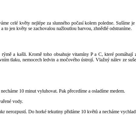
áme celé květy nejlépe za slunného počasí kolem poledne. Sušíme je 
 a to jen květy se zachovalou nažloutlou barvou, zhnědlé odstraníme.
 rýmě a kašli. Kromě toho obsahuje vitamíny P a C, které pomáhají z
evním tlaku, nemocech ledvin a močového ústrojí. Vlažný nálev ze suš
 a necháme 10 minut vyluhovat. Pak přecedíme a osladíme medem.
vařené vody.
cukr nerozpustí. Do horké tekutiny přidáme 10 květů a necháme vychla