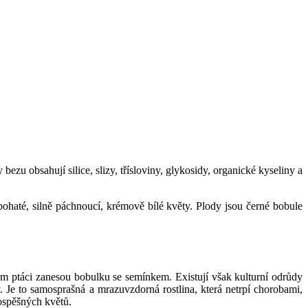
ezu obsahují silice, slizy, třísloviny, glykosidy, organické kyseliny a
bohaté, silně páchnoucí, krémově bílé květy. Plody jsou černé bobule
am ptáci zanesou bobulku se semínkem. Existují však kulturní odrůdy
. Je to samosprašná a mrazuvzdorná rostlina, která netrpí chorobami,
ospěšných květů.