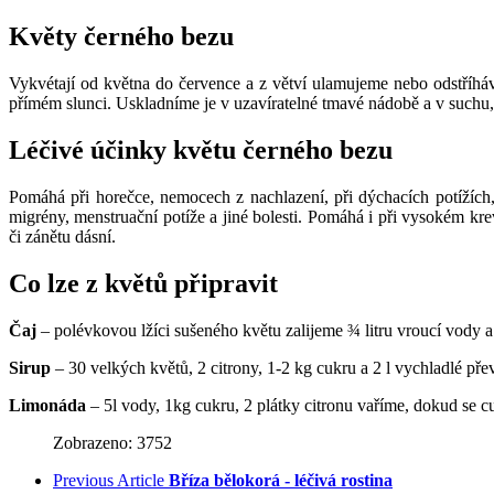
Květy černého bezu
Vykvétají od května do července a z větví ulamujeme nebo odstříháv
přímém slunci. Uskladníme je v uzavíratelné tmavé nádobě a v suchu,
Léčivé účinky květu černého bezu
Pomáhá při horečce, nemocech z nachlazení, při dýchacích potížích,
migrény, menstruační potíže a jiné bolesti. Pomáhá i při vysokém kr
či zánětu dásní.
Co lze z květů připravit
Čaj
– polévkovou lžíci sušeného květu zalijeme ¾ litru vroucí vody
Sirup
– 30 velkých květů, 2 citrony, 1-2 kg cukru a 2 l vychladlé pře
Limonáda
– 5l vody, 1kg cukru, 2 plátky citronu vaříme, dokud se 
Zobrazeno: 3752
Previous Article
Bříza bělokorá - léčivá rostina