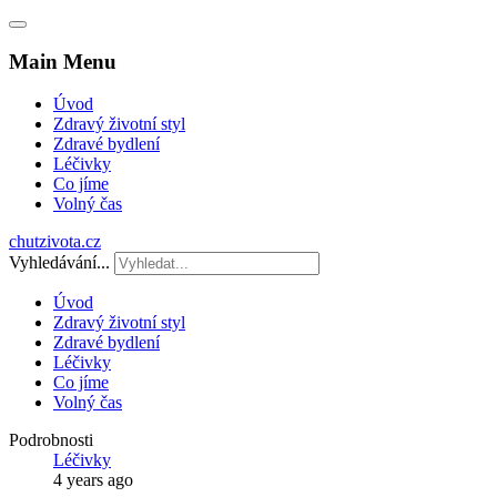
Main Menu
Úvod
Zdravý životní styl
Zdravé bydlení
Léčivky
Co jíme
Volný čas
chutzivota.cz
Vyhledávání...
Úvod
Zdravý životní styl
Zdravé bydlení
Léčivky
Co jíme
Volný čas
Podrobnosti
Léčivky
4 years ago