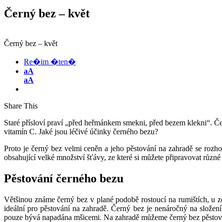
Černý bez – květ
Černý bez – květ
Re�im �ten�
aA
aA
Share This
Staré přísloví praví „před heřmánkem smekni, před bezem klekni“. Černý
vitamín C. Jaké jsou léčivé účinky černého bezu?
Proto je černý bez velmi ceněn a jeho pěstování na zahradě se rozho
obsahující velké množství šťávy, ze které si můžete připravovat různé
Pěstování černého bezu
Většinou známe černý bez v plané podobě rostoucí na rumištích, u z
ideální pro pěstování na zahradě. Černý bez je nenáročný na složení
pouze bývá napadána mšicemi. Na zahradě můžeme černý bez pěstovat 