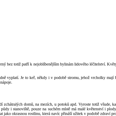
 bez totiž patří k nejoblíbenějším bylinám lidového léčitelství. Květy b
dně vyplatí. Je to keř, někdy i v podobě stromu, jehož vrcholky mají 
 nápoje.
dí zchátralých domů, na mezích, u potoků apd. Vyroste totiž všude, k
 půdy i stanoviště, pouze na suchém místě má malé květenství i plody
jako okrasnou rostlinu, která navíc přináší užitek v podobě zdraví pr