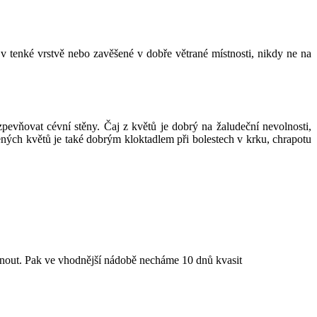
v tenké vrstvě nebo zavěšené v dobře větrané místnosti, nikdy ne na
pevňovat cévní stěny. Čaj z květů je dobrý na žaludeční nevolnosti,
ených květů je také dobrým kloktadlem při bolestech v krku, chrapotu
dnout. Pak ve vhodnější nádobě necháme 10 dnů kvasit